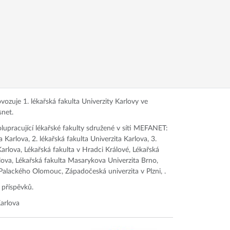
ozuje 1. lékařská fakulta Univerzity Karlovy ve
snet.
olupracující lékařské fakulty sdružené v síti MEFANET:
a Karlova, 2. lékařská fakulta Univerzita Karlova, 3.
Karlova, Lékařská fakulta v Hradci Králové, Lékařská
rlova, Lékařská fakulta Masarykova Univerzita Brno,
 Palackého Olomouc, Západočeská univerzita v Plzni, .
 příspěvků.
arlova