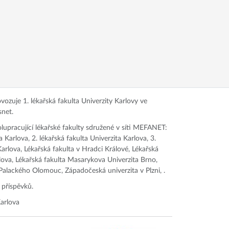
ozuje 1. lékařská fakulta Univerzity Karlovy ve
snet.
olupracující lékařské fakulty sdružené v síti MEFANET:
a Karlova, 2. lékařská fakulta Univerzita Karlova, 3.
Karlova, Lékařská fakulta v Hradci Králové, Lékařská
rlova, Lékařská fakulta Masarykova Univerzita Brno,
 Palackého Olomouc, Západočeská univerzita v Plzni, .
 příspěvků.
arlova